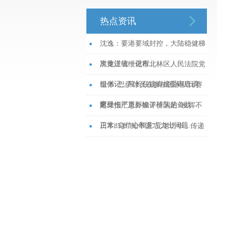
热点资讯
沈逸：要港要域封控，大陆稳健梯
次推进统一进程...
黑龙江省绥化市北林区人民法院党
组书记、院长任建春接受审查调
世体: 巴萨球员在参加国家队比赛
查...
时受伤严重影响了球队的备战...
足球报汇总外媒评价国足: 发挥不
正常, 自信心和意志力出问题...
日本85岁“知华派”元老访华，传递
何种信号？...