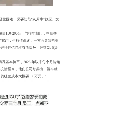
经营困难，需要防范“灰犀牛”效应。文
150-200台，与往年相比，销量整
营业的状态，但行情低迷，一方面导致营业
，银行授信门槛有所提升，导致新增贷
况基本持平，2023 年以来每个月能销
。疫情至今，他们公司每卖出一辆车就
的经营成本大概要100万元。”