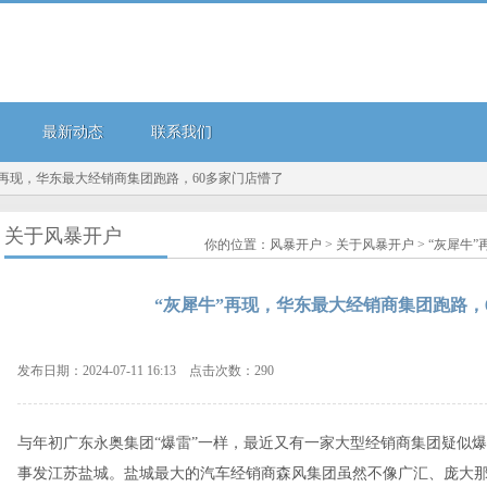
最新动态
联系我们
销商集团跑路，60多家门店懵了...
8月16日股市必读：九阳股份（002242）董秘有最新回
关于风暴开户
你的位置：
风暴开户
>
关于风暴开户
> “灰犀牛
“灰犀牛”再现，华东最大经销商集团跑路，
发布日期：2024-07-11 16:13 点击次数：290
与年初广东永奥集团“爆雷”一样，最近又有一家大型经销商集团疑似
事发江苏盐城。盐城最大的汽车经销商森风集团虽然不像广汇、庞大那么