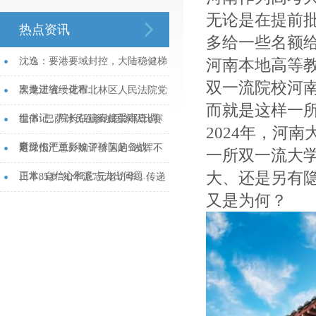
无论是在提前
热点资讯
多给一些名额
沈逸：要港要域封控，大陆稳健梯
河南本地高等
双一流院校河
次推进统一进程...
黑龙江省绥化市北林区人民法院党
而就是这样一
组书记、院长任建春接受审查调
世体: 巴萨球员在参加国家队比赛
2024年，河
查...
时受伤严重影响了球队的备战...
足球报汇总外媒评价国足: 发挥不
一所双一流大
大、还是另有
正常, 自信心和意志力出问题...
日本85岁“知华派”元老访华，传递
又是为何？
何种信号？...