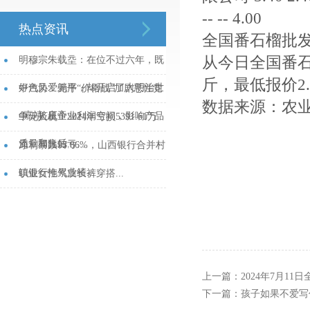
-- -- 4.00
热点资讯
全国番石榴批
从今日全国番石
明穆宗朱载坖：在位不过六年，既
斤，最低报价2.
好色又爱躺平，却开启了大明治世
中汽协：无序“价格战”加剧恶性竞
数据来源：农
_嘉靖_皇帝...
争，挤压企业利润空间，影响产品
中无人机：2024年亏损5391.61万
质量和售后...
元，同比转亏...
净利暴跌93.86%，山西银行合并村
镇银行拖累业绩...
职业女性气质长裤穿搭...
上一篇：
2024年7月1
下一篇：
孩子如果不爱写