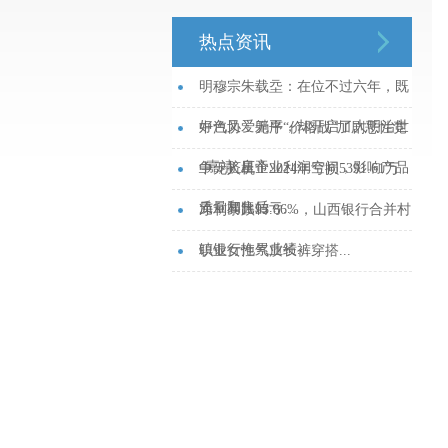
热点资讯
明穆宗朱载坖：在位不过六年，既
好色又爱躺平，却开启了大明治世
中汽协：无序“价格战”加剧恶性竞
_嘉靖_皇帝...
争，挤压企业利润空间，影响产品
中无人机：2024年亏损5391.61万
质量和售后...
元，同比转亏...
净利暴跌93.86%，山西银行合并村
镇银行拖累业绩...
职业女性气质长裤穿搭...