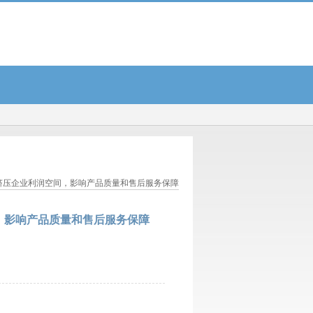
7%，转股溢价率69.8%...
高速上，13辆轿车惨变“空壳”……...
82岁香港“风流才子”
，挤压企业利润空间，影响产品质量和售后服务保障
，影响产品质量和售后服务保障