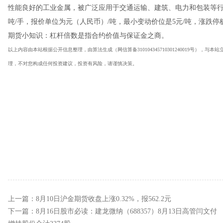
性能良好的工业金属，被广泛应用于交通运输、建筑、电力和包装等行
吨/手，报价单位为元（人民币）/吨，最小变动价位是5元/吨，涨跌停
期货小知识：杠杆倍数是指合约价值与保证金之商。
以上内容由本站根据公开信息整理，由算法生成（网信算备310104345710301240019号），
理，不对您构成任何投资建议，投资有风险，请谨慎决策。
上一篇：
8月10日沪金期货收盘上涨0.32%，报562.2元
下一篇：
8月16日股市必读：建龙微纳（688357）8月13日高管闫文付