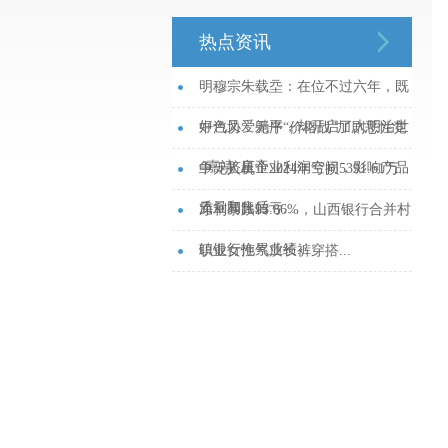
热点资讯
明穆宗朱载坖：在位不过六年，既
好色又爱躺平，却开启了大明治世
中汽协：无序“价格战”加剧恶性竞
_嘉靖_皇帝...
争，挤压企业利润空间，影响产品
中无人机：2024年亏损5391.61万
质量和售后...
元，同比转亏...
净利暴跌93.86%，山西银行合并村
镇银行拖累业绩...
职业女性气质长裤穿搭...