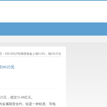
37%，转股溢价率69.8%...
高速上，13辆轿车惨变“空壳”……...
中无人机：2024年亏损
态
> 8月10日沪铝期货收盘上涨0.24%，报19125元
9125元
5元，成交55.68亿元。
的的金属期货合约。铝是一种轻质、导电