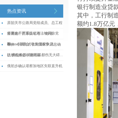
银行制造业贷
热点资讯
其中，工行制
额约1.8万亿
原韶关市公路局党组成员、总工程
师夏建广严重违纪违法被开除党
冒用热干面乐队名号，“致敬
籍...
Beyond演唱会”引发侵权争议...
都体: 小因扎吉收到国家队消息确
认 弗拉泰西泽林斯基都伤无大碍...
巴黎残奥会今晨闭幕...
俄初步确认堪察加地区失联直升机
上人员全部遇难...