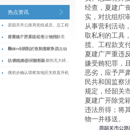
经查，夏建广
热点资讯
实，对抗组织
从事营利活动，
原韶关市公路局党组成员、总工程
取私利的工具
师夏建广严重违纪违法被开除党
冒用热干面乐队名号，“致敬
揽、工程款支
籍...
Beyond演唱会”引发侵权争议...
都体: 小因扎吉收到国家队消息确
夏建广严重违
认 弗拉泰西泽林斯基都伤无大碍...
巴黎残奥会今晨闭幕...
嫌受贿犯罪，
恶劣，应予严
俄初步确认堪察加地区失联直升机
民共和国监察
上人员全部遇难...
规定，经韶关
夏建广开除党
违法所得；将
物一并移送。