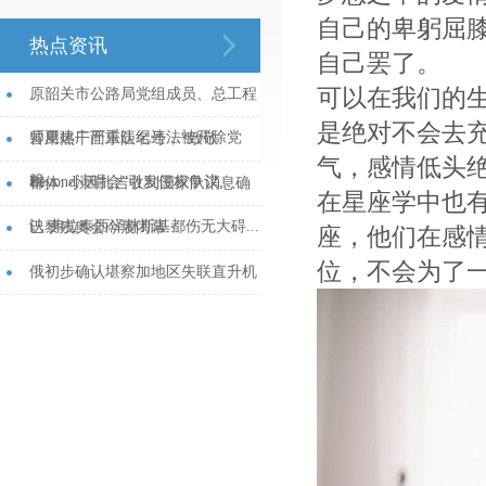
自己的卑躬屈
热点资讯
自己罢了。
可以在我们的
原韶关市公路局党组成员、总工程
是绝对不会去
师夏建广严重违纪违法被开除党
冒用热干面乐队名号，“致敬
气，感情低头
籍...
Beyond演唱会”引发侵权争议...
都体: 小因扎吉收到国家队消息确
在星座学中也
认 弗拉泰西泽林斯基都伤无大碍...
巴黎残奥会今晨闭幕...
座，他们在感
位，不会为了
俄初步确认堪察加地区失联直升机
上人员全部遇难...